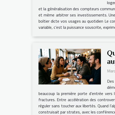
loge
et la généralisation des compteurs communic
et même arbitrer ses investissements. Une 
boîtier dicte vos usages au quotidien Le co
variable, c’est la puissance souscrite, expri
Qu
au
Mard
Des 
démo
beaucoup la première porte d’entrée vers l
fractures. Entre accélération des controvers
réguler sans toucher aux libertés. Quand l’a
construisait par strates, avec les conférences