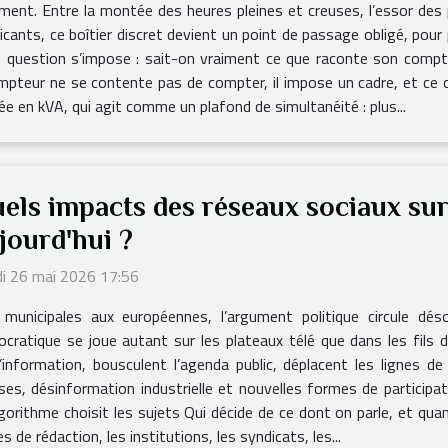
ment. Entre la montée des heures pleines et creuses, l’essor des 
ants, ce boîtier discret devient un point de passage obligé, pour
question s’impose : sait-on vraiment ce que raconte son compteu
mpteur ne se contente pas de compter, il impose un cadre, et ce c
mée en kVA, qui agit comme un plafond de simultanéité : plus...
els impacts des réseaux sociaux sur
jourd'hui ?
i 26 mai 2026 17:56
municipales aux européennes, l’argument politique circule déso
cratique se joue autant sur les plateaux télé que dans les fils d
’information, bousculent l’agenda public, déplacent les lignes de
es, désinformation industrielle et nouvelles formes de participati
lgorithme choisit les sujets Qui décide de ce dont on parle, et quan
 de rédaction, les institutions, les syndicats, les...