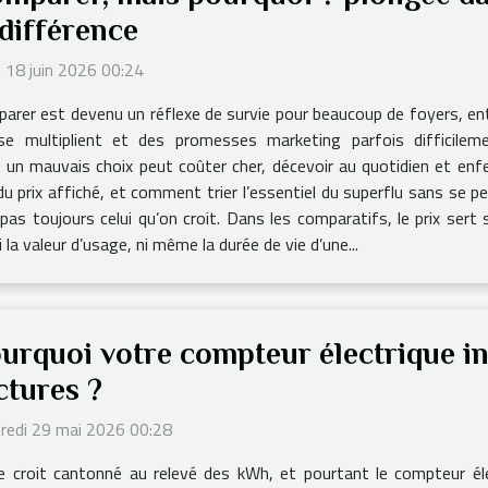
 différence
i 18 juin 2026 00:24
arer est devenu un réflexe de survie pour beaucoup de foyers, entr
se multiplient et des promesses marketing parfois difficileme
 : un mauvais choix peut coûter cher, décevoir au quotidien et en
 prix affiché, et comment trier l’essentiel du superflu sans se pe
pas toujours celui qu’on croit. Dans les comparatifs, le prix sert
i la valeur d’usage, ni même la durée de vie d’une...
urquoi votre compteur électrique in
ctures ?
redi 29 mai 2026 00:28
e croit cantonné au relevé des kWh, et pourtant le compteur éle