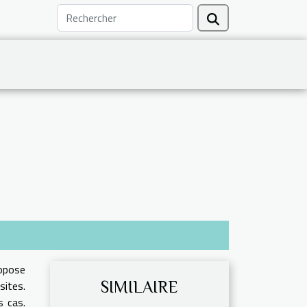
opose
ites.
SIMILAIRE
s cas.