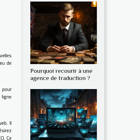
elles
jeu de
Pourquoi recourir à une
agence de traduction ?
t pour
 ligne
eb. Il
ésirez
EO. Ce