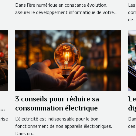
votre entreprise ?
Dans l’ère numérique en constante évolution,
Les
assurer le développement informatique de votre...
dom
de...
3 conseils pour réduire sa
Le
ces
consommation électrique
di
du
rise
L'électricité est indispensable pour le bon
Dan
fonctionnement de nos appareils électroniques.
des
Dans un...