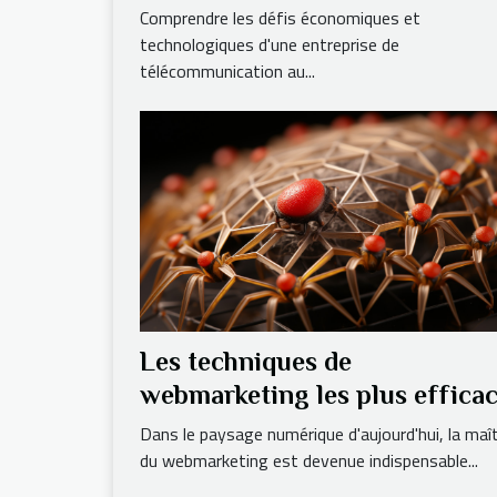
d'une entreprise de
Comprendre les défis économiques et
télécommunication au
technologiques d'une entreprise de
télécommunication au...
Cameroun
Les techniques de
webmarketing les plus effica
en 2021
Dans le paysage numérique d'aujourd'hui, la maît
du webmarketing est devenue indispensable...