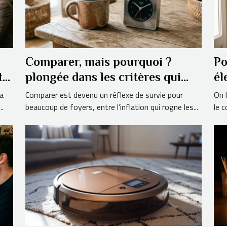
Comparer, mais pourquoi ?
Po
t
plongée dans les critères qui
él
font la différence
qu
a
Comparer est devenu un réflexe de survie pour
On 
..
beaucoup de foyers, entre l’inflation qui rogne les...
le c