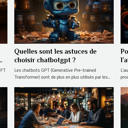
Quelles sont les astuces de
Po
choisir chatbotgpt ?
l’
 NFT
Les chatbots GPT (Generative Pre-trained
L’a
Transformer) sont de plus en plus utilisés par les...
prod