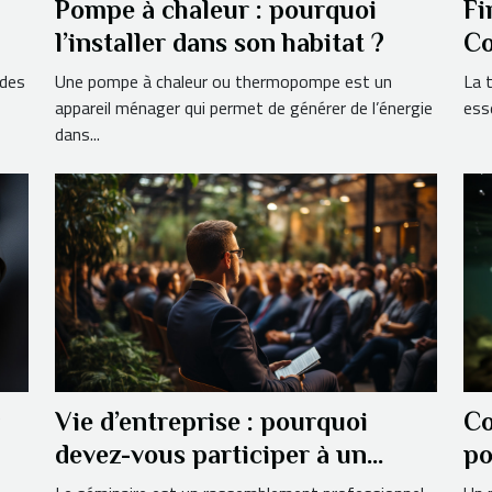
Pompe à chaleur : pourquoi
Fi
l’installer dans son habitat ?
Co
di
 des
Une pompe à chaleur ou thermopompe est un
La 
appareil ménager qui permet de générer de l’énergie
ess
dans...
Vie d’entreprise : pourquoi
Co
devez-vous participer à un
po
séminaire ?
ac